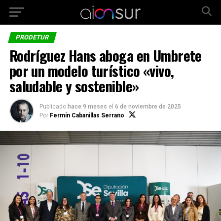
PRODETUR
Rodríguez Hans aboga en Umbrete
por un modelo turístico «vivo,
saludable y sostenible»
Publicado
hace 9 meses
el
6 de noviembre de 2025
Por
Fermín Cabanillas Serrano