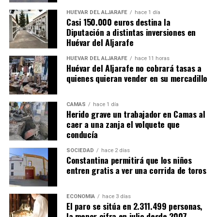
HUÉVAR DEL ALJARAFE
hace 1 día
Casi 150.000 euros destina la
Diputación a distintas inversiones en
Huévar del Aljarafe
HUÉVAR DEL ALJARAFE
hace 11 horas
Huévar del Aljarafe no cobrará tasas a
quienes quieran vender en su mercadillo
CAMAS
hace 1 día
Herido grave un trabajador en Camas al
caer a una zanja el volquete que
conducía
SOCIEDAD
hace 2 días
Constantina permitirá que los niños
entren gratis a ver una corrida de toros
ECONOMÍA
hace 3 días
El paro se sitúa en 2.311.499 personas,
la menor cifra en julio desde 2007