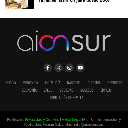
SEVILLA
PROVINCIA
ANDALUCÍA
NACIONAL
CULTURA
DEPORTES
ECONOMÍA
SALUD
SOCIEDAD
SUCESOS
EMPLEO
DIPUTACIÓN DE SEVILLA
Política de
Privacidad
y
Cookies
|
Aviso Legal
|AionSur | Información y
Publicidad: Fermín Cabanillas- info@aionsur.com