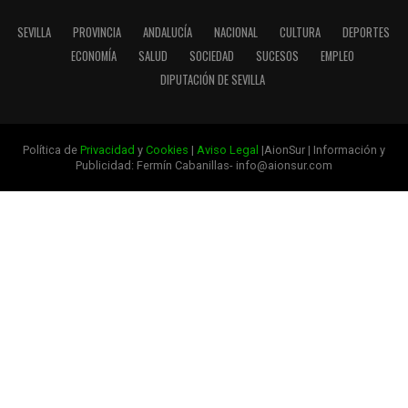
SEVILLA
PROVINCIA
ANDALUCÍA
NACIONAL
CULTURA
DEPORTES
ECONOMÍA
SALUD
SOCIEDAD
SUCESOS
EMPLEO
DIPUTACIÓN DE SEVILLA
Política de
Privacidad
y
Cookies
|
Aviso Legal
|AionSur | Información y
Publicidad: Fermín Cabanillas- info@aionsur.com