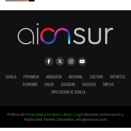
SEVILLA
PROVINCIA
ANDALUCÍA
NACIONAL
CULTURA
DEPORTES
ECONOMÍA
SALUD
SOCIEDAD
SUCESOS
EMPLEO
DIPUTACIÓN DE SEVILLA
Política de
Privacidad
y
Cookies
|
Aviso Legal
|AionSur | Información y
Publicidad: Fermín Cabanillas- info@aionsur.com