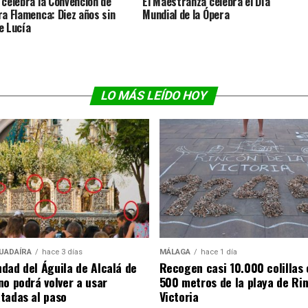
 celebra la Convención de
El Maestranza celebra el Día
ra Flamenca: Diez años sin
Mundial de la Ópera
e Lucía
LO MÁS LEÍDO HOY
UADAÍRA
hace 3 días
MÁLAGA
hace 1 día
dad del Águila de Alcalá de
Recogen casi 10.000 colillas 
no podrá volver a usar
500 metros de la playa de Rin
tadas al paso
Victoria