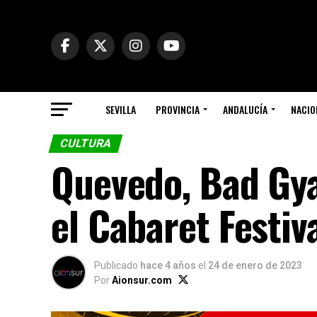
SEVILLA
PROVINCIA
ANDALUCÍA
NACIO
CULTURA
Quevedo, Bad Gya
el Cabaret Festiv
Publicado
hace 4 años
el
24 de enero de 2023
Por
Aionsur.com