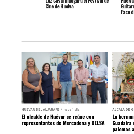
Luz Casal Inaugura el Festival de
Huelva
Cine de Huelva
Guitar
Paco d
HUÉVAR DEL ALJARAFE
hace 1 día
ALCALÁ DE G
El alcalde de Huévar se reúne con
La herman
representantes de Mercadona y DELSA
Guadaíra 
palomas a