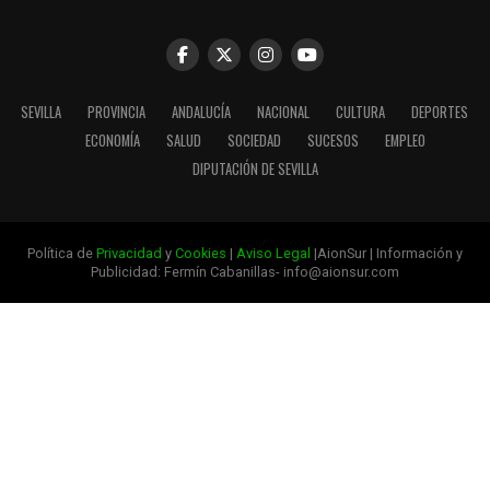
SEVILLA
PROVINCIA
ANDALUCÍA
NACIONAL
CULTURA
DEPORTES
ECONOMÍA
SALUD
SOCIEDAD
SUCESOS
EMPLEO
DIPUTACIÓN DE SEVILLA
Política de
Privacidad
y
Cookies
|
Aviso Legal
|AionSur | Información y
Publicidad: Fermín Cabanillas- info@aionsur.com