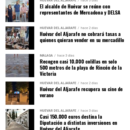
HUÉVAR DEL ALJARAFE
hace 3 días
El alcalde de Huévar se reúne con
representantes de Mercadona y DELSA
HUÉVAR DEL ALJARAFE
hace 2 días
Huévar del Aljarafe no cobrará tasas a
quienes quieran vender en su mercadillo
MÁLAGA
hace 3 días
Recogen casi 10.000 colillas en solo
500 metros de la playa de Rincón de la
Victoria
HUÉVAR DEL ALJARAFE
hace 2 días
Huévar del Aljarafe recupera su cine de
verano
HUÉVAR DEL ALJARAFE
hace 3 días
Casi 150.000 euros destina la
Diputación a distintas inversiones en
Huévar del Aljarafe