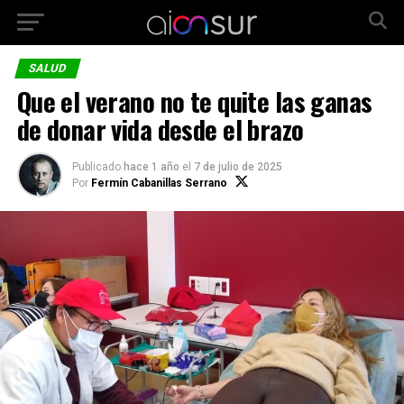
SALUD
Que el verano no te quite las ganas
de donar vida desde el brazo
Publicado
hace 1 año
el
7 de julio de 2025
Por
Fermín Cabanillas Serrano