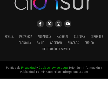
SEVILLA
PROVINCIA
ANDALUCÍA
NACIONAL
CULTURA
DEPORTES
ECONOMÍA
SALUD
SOCIEDAD
SUCESOS
EMPLEO
DIPUTACIÓN DE SEVILLA
Política de
Privacidad
y
Cookies
|
Aviso Legal
|AionSur | Información y
Publicidad: Fermín Cabanillas- info@aionsur.com