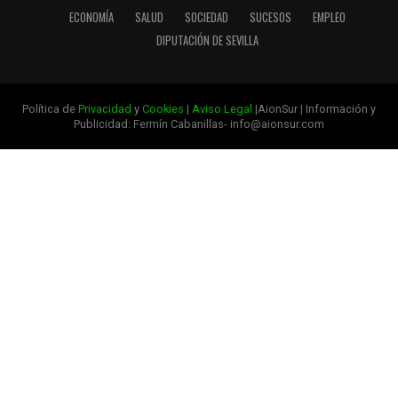
ECONOMÍA
SALUD
SOCIEDAD
SUCESOS
EMPLEO
DIPUTACIÓN DE SEVILLA
Política de
Privacidad
y
Cookies
|
Aviso Legal
|AionSur | Información y
Publicidad: Fermín Cabanillas- info@aionsur.com