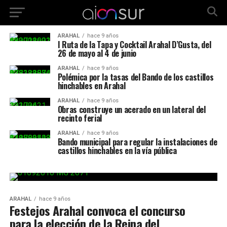
ARAHAL
hace 9 años
I Ruta de la Tapa y Cocktail Arahal D’Gusta, del
26 de mayo al 4 de junio
ARAHAL
hace 9 años
Polémica por la tasas del Bando de los castillos
hinchables en Arahal
ARAHAL
hace 9 años
Obras construye un acerado en un lateral del
recinto ferial
ARAHAL
hace 9 años
Bando municipal para regular la instalaciones de
castillos hinchables en la vía pública
ARAHAL
hace 9 años
Festejos Arahal convoca el concurso
para la elección de la Reina del