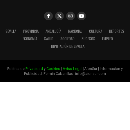
SEVILLA
PROVINCIA
ANDALUCÍA
NACIONAL
CULTURA
DEPORTES
ECONOMÍA
SALUD
SOCIEDAD
SUCESOS
EMPLEO
DIPUTACIÓN DE SEVILLA
Política de
Privacidad
y
Cookies
|
Aviso Legal
|AionSur | Información y
Publicidad: Fermín Cabanillas- info@aionsur.com