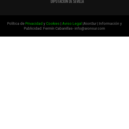
DIPUTACIÓN DE SEVILLA
Política de
Privacidad
y
Cookies
|
Aviso Legal
|AionSur | Información y
Publicidad: Fermín Cabanillas- info@aionsur.com