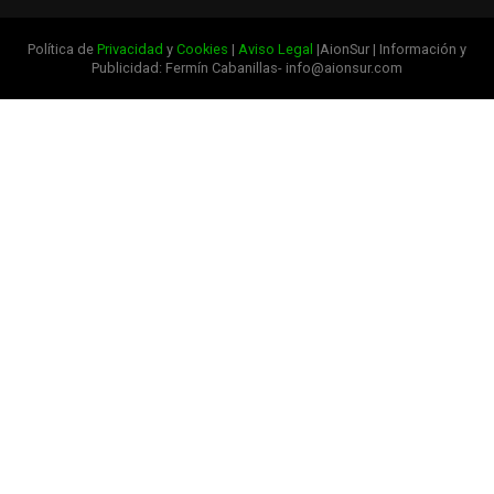
Política de
Privacidad
y
Cookies
|
Aviso Legal
|AionSur | Información y
Publicidad: Fermín Cabanillas- info@aionsur.com