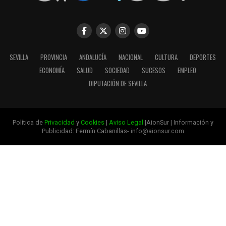
SEVILLA
PROVINCIA
ANDALUCÍA
NACIONAL
CULTURA
DEPORTES
ECONOMÍA
SALUD
SOCIEDAD
SUCESOS
EMPLEO
DIPUTACIÓN DE SEVILLA
Política de
Privacidad
y
Cookies
|
Aviso Legal
|AionSur | Información y
Publicidad: Fermín Cabanillas- info@aionsur.com