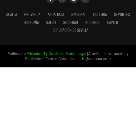
SEVILLA
PROVINCIA
ANDALUCÍA
NACIONAL
CULTURA
DEPORTES
ECONOMÍA
SALUD
SOCIEDAD
SUCESOS
EMPLEO
DIPUTACIÓN DE SEVILLA
Política de
Privacidad
y
Cookies
|
Aviso Legal
|AionSur | Información y
Publicidad: Fermín Cabanillas- info@aionsur.com