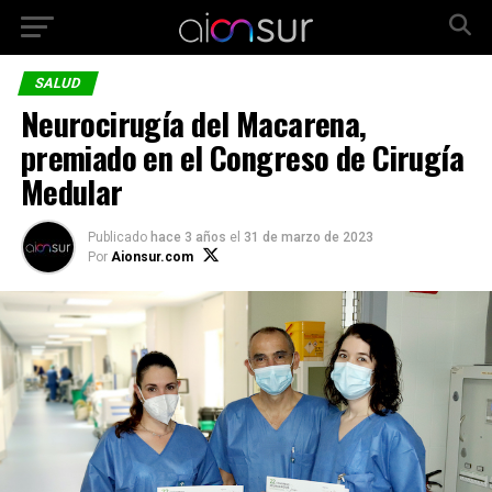
SALUD
Neurocirugía del Macarena,
premiado en el Congreso de Cirugía
Medular
Publicado
hace 3 años
el
31 de marzo de 2023
Por
Aionsur.com