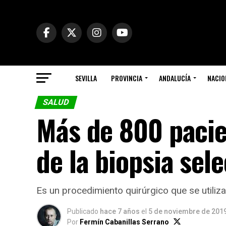
SEVILLA
PROVINCIA
ANDALUCÍA
NACIO
SALUD
Más de 800 pacie
de la biopsia sel
Es un procedimiento quirúrgico que se utiliza
Publicado
hace 7 años
el
5 de noviembre de 201
Por
Fermín Cabanillas Serrano