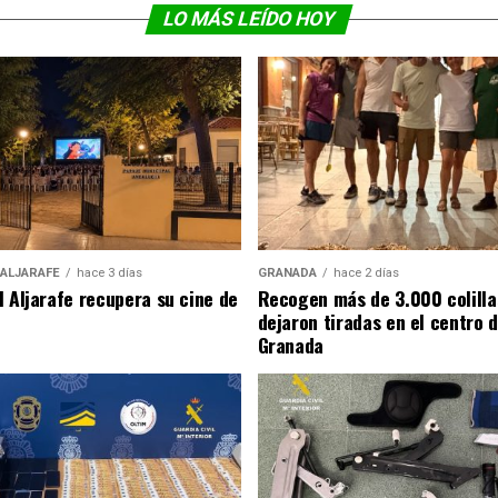
LO MÁS LEÍDO HOY
 ALJARAFE
hace 3 días
GRANADA
hace 2 días
l Aljarafe recupera su cine de
Recogen más de 3.000 colilla
dejaron tiradas en el centro 
Granada