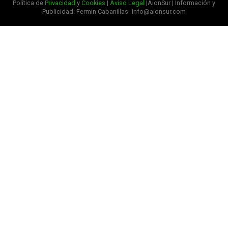
Política de
Privacidad
y
Cookies
|
Aviso Legal
|AionSur | Información y
Publicidad: Fermín Cabanillas- info@aionsur.com