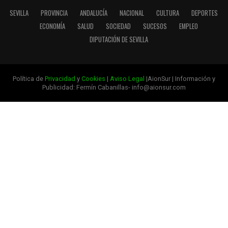
SEVILLA
PROVINCIA
ANDALUCÍA
NACIONAL
CULTURA
DEPORTES
ECONOMÍA
SALUD
SOCIEDAD
SUCESOS
EMPLEO
DIPUTACIÓN DE SEVILLA
Política de
Privacidad
y
Cookies
|
Aviso Legal
|AionSur | Información y
Publicidad: Fermín Cabanillas- info@aionsur.com