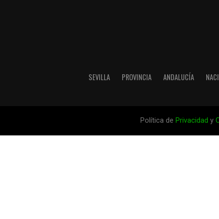
SEVILLA
PROVINCIA
ANDALUCÍA
NAC
Política de
Privacidad
y
C