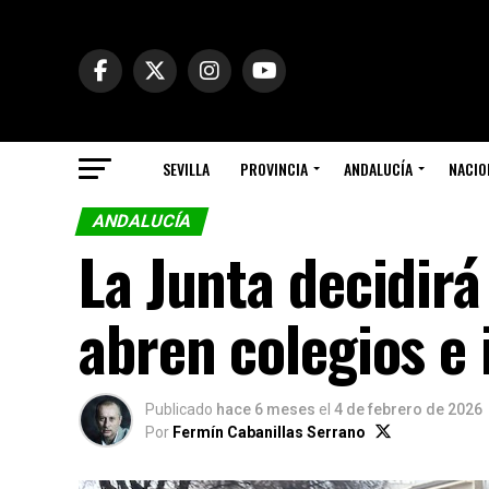
SEVILLA
PROVINCIA
ANDALUCÍA
NACIO
ANDALUCÍA
La Junta decidirá
abren colegios e 
Publicado
hace 6 meses
el
4 de febrero de 2026
Por
Fermín Cabanillas Serrano