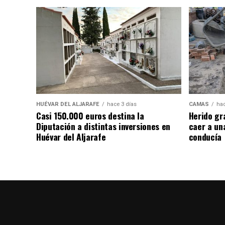
HUÉVAR DEL ALJARAFE
hace 3 días
CAMAS
hac
Casi 150.000 euros destina la
Herido gr
Diputación a distintas inversiones en
caer a un
Huévar del Aljarafe
conducía