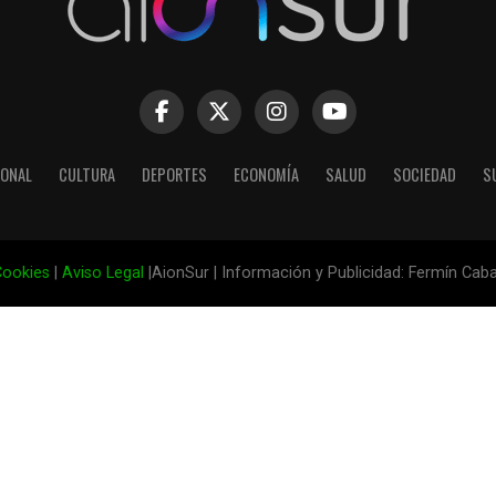
IONAL
CULTURA
DEPORTES
ECONOMÍA
SALUD
SOCIEDAD
S
ookies
|
Aviso Legal
|AionSur | Información y Publicidad: Fermín Cab