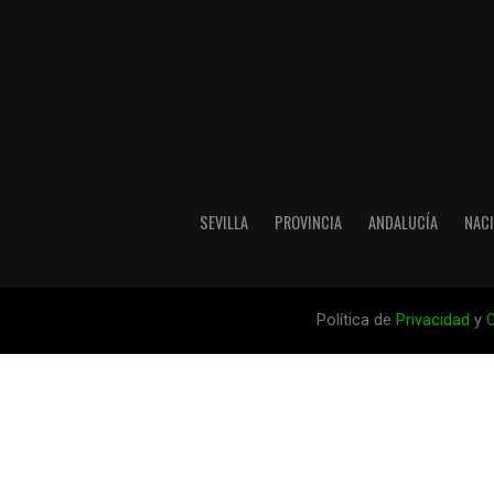
SEVILLA
PROVINCIA
ANDALUCÍA
NAC
Política de
Privacidad
y
C