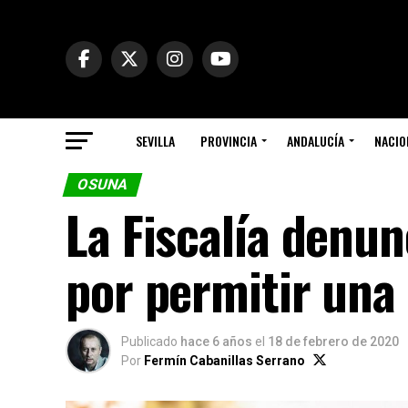
SEVILLA
PROVINCIA
ANDALUCÍA
NACIO
OSUNA
La Fiscalía denun
por permitir una 
Publicado
hace 6 años
el
18 de febrero de 2020
Por
Fermín Cabanillas Serrano