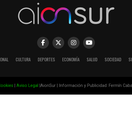
IONAL
CULTURA
DEPORTES
ECONOMÍA
SALUD
SOCIEDAD
S
ookies
|
Aviso Legal
|AionSur | Información y Publicidad: Fermín Cab