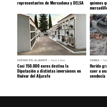
representantes de Mercadona y DELSA
quienes q
mercadill
HUÉVAR DEL ALJARAFE
hace 2 días
CAMAS
hac
Casi 150.000 euros destina la
Herido gr
Diputación a distintas inversiones en
caer a un
Huévar del Aljarafe
conducía