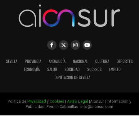
SEVILLA
PROVINCIA
ANDALUCÍA
NACIONAL
CULTURA
DEPORTES
ECONOMÍA
SALUD
SOCIEDAD
SUCESOS
EMPLEO
DIPUTACIÓN DE SEVILLA
Política de
Privacidad
y
Cookies
|
Aviso Legal
|AionSur | Información y
Publicidad: Fermín Cabanillas- info@aionsur.com