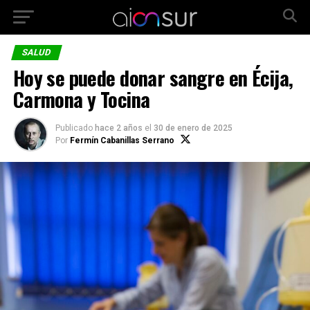
SALUD
Hoy se puede donar sangre en Écija,
Carmona y Tocina
Publicado
hace 2 años
el
30 de enero de 2025
Por
Fermín Cabanillas Serrano