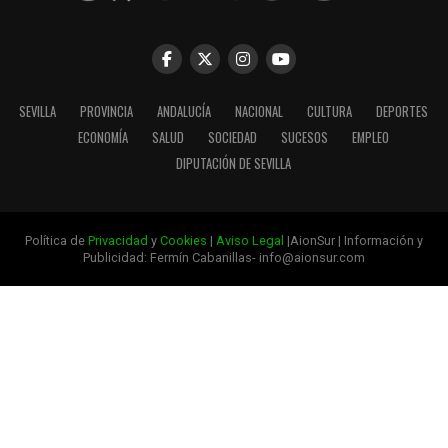
SEVILLA
PROVINCIA
ANDALUCÍA
NACIONAL
CULTURA
DEPORTES
ECONOMÍA
SALUD
SOCIEDAD
SUCESOS
EMPLEO
DIPUTACIÓN DE SEVILLA
Política de
Privacidad
y
Cookies
|
Aviso Legal
|AionSur | Información y
Publicidad: Fermín Cabanillas- info@aionsur.com