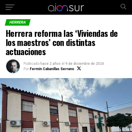
HERRERA
Herrera reforma las ‘Viviendas de
los maestros’ con distintas
actuaciones
Publicado
hace 2 años
el
9 de diciembre de 2024
Por
Fermín Cabanillas Serrano