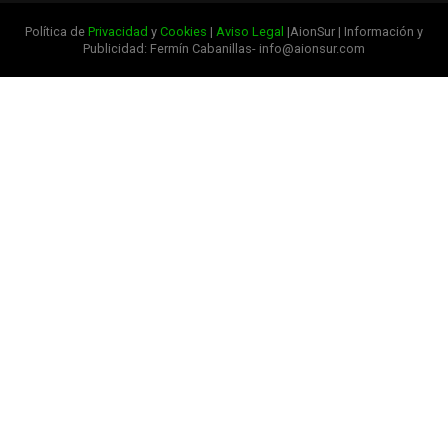
Política de
Privacidad
y
Cookies
|
Aviso Legal
|AionSur | Información y
Publicidad: Fermín Cabanillas- info@aionsur.com