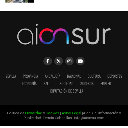
SEVILLA
PROVINCIA
ANDALUCÍA
NACIONAL
CULTURA
DEPORTES
ECONOMÍA
SALUD
SOCIEDAD
SUCESOS
EMPLEO
DIPUTACIÓN DE SEVILLA
Política de
Privacidad
y
Cookies
|
Aviso Legal
|AionSur | Información y
Publicidad: Fermín Cabanillas- info@aionsur.com