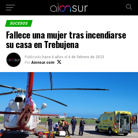
SUCESOS
Fallece una mujer tras incendiarse
su casa en Trebujena
Publicado
hace 4 años
el
6 de febrero de 2023
Por
Aionsur.com