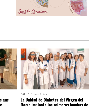
SALUD
hace 2 días
s que
La Unidad de Diabetes del Virgen del
de
Rocío implanta las primeras bombas de