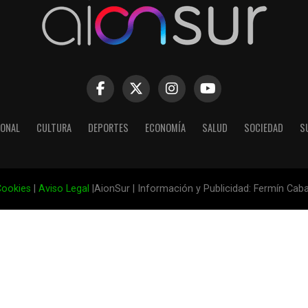
IONAL
CULTURA
DEPORTES
ECONOMÍA
SALUD
SOCIEDAD
S
ookies
|
Aviso Legal
|AionSur | Información y Publicidad: Fermín Cab