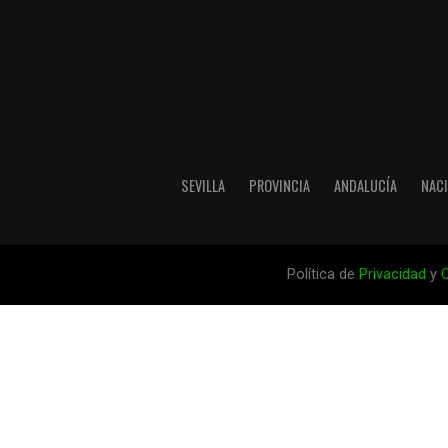
SEVILLA
PROVINCIA
ANDALUCÍA
NAC
Política de
Privacidad
y
C