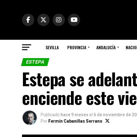
SEVILLA
PROVINCIA
ANDALUCÍA
NACIO
ESTEPA
Estepa se adelant
enciende este vi
Publicado
hace 9 meses
el
6 de noviembre de 2
Por
Fermín Cabanillas Serrano