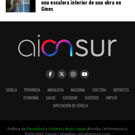
una escalera interior de una obra en
Gines
SEVILLA
PROVINCIA
ANDALUCÍA
NACIONAL
CULTURA
DEPORTES
ECONOMÍA
SALUD
SOCIEDAD
SUCESOS
EMPLEO
DIPUTACIÓN DE SEVILLA
Política de
Privacidad
y
Cookies
|
Aviso Legal
|AionSur | Información y
Publicidad: Fermín Cabanillas- info@aionsur.com