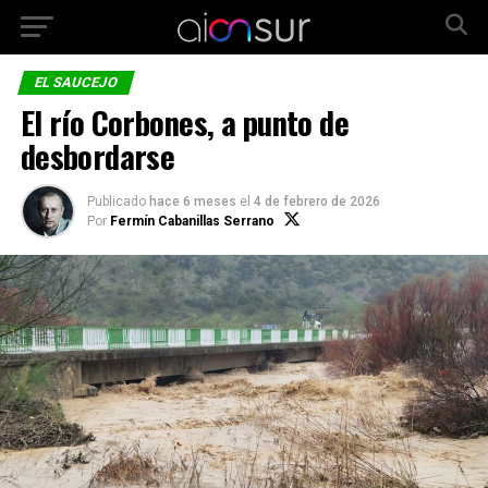
EL SAUCEJO
El río Corbones, a punto de
desbordarse
Publicado
hace 6 meses
el
4 de febrero de 2026
Por
Fermín Cabanillas Serrano