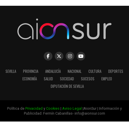
SEVILLA
PROVINCIA
ANDALUCÍA
NACIONAL
CULTURA
DEPORTES
ECONOMÍA
SALUD
SOCIEDAD
SUCESOS
EMPLEO
DIPUTACIÓN DE SEVILLA
Política de
Privacidad
y
Cookies
|
Aviso Legal
|AionSur | Información y
Publicidad: Fermín Cabanillas- info@aionsur.com