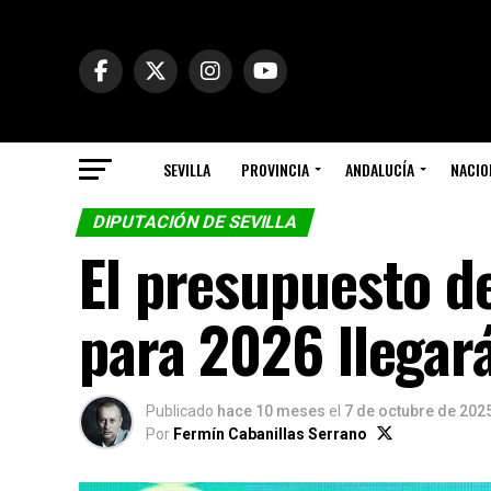
SEVILLA
PROVINCIA
ANDALUCÍA
NACIO
DIPUTACIÓN DE SEVILLA
El presupuesto de
para 2026 llegar
Publicado
hace 10 meses
el
7 de octubre de 202
Por
Fermín Cabanillas Serrano