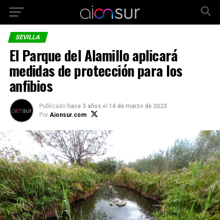
SEVILLA
El Parque del Alamillo aplicará
medidas de protección para los
anfibios
Publicado
hace 3 años
el
14 de marzo de 2023
Por
Aionsur.com