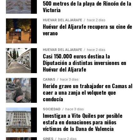
500 metros de la playa de Rincón de la
Victoria
HUÉVAR DEL ALJARAFE
hace 2 días
Huévar del Aljarafe recupera su cine de
verano
HUÉVAR DEL ALJARAFE
hace 2 días
Casi 150.000 euros destina la
Diputación a distintas inversiones en
Huévar del Aljarafe
CAMAS
hace 3 días
Herido grave un trabajador en Camas al
caer a una zanja el volquete que
conducía
SOCIEDAD
hace 3 días
Investigan a Vito Quiles por posible
estafa en donaciones para niños
víctimas de la Dana de Valencia
GINES
hace 2 días