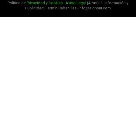
Política de
Privacidad
y
Cookies
|
Aviso Legal
|AionSur | Información y
Publicidad: Fermín Cabanillas- info@aionsur.com