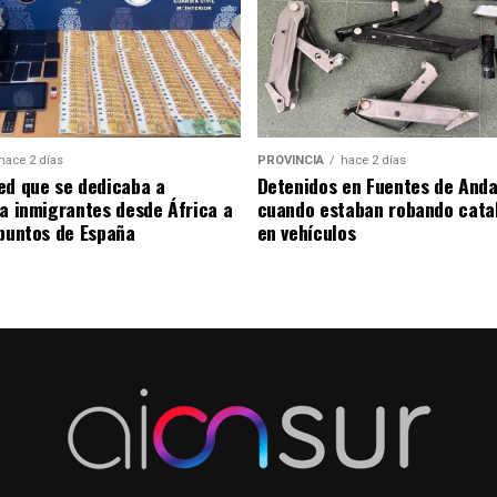
hace 2 días
PROVINCIA
hace 2 días
ed que se dedicaba a
Detenidos en Fuentes de Anda
 a inmigrantes desde África a
cuando estaban robando cata
 puntos de España
en vehículos