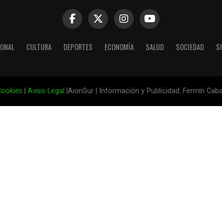
IONAL
CULTURA
DEPORTES
ECONOMÍA
SALUD
SOCIEDAD
S
ookies
|
Aviso Legal
|AionSur | Información y Publicidad: Fermín Cab