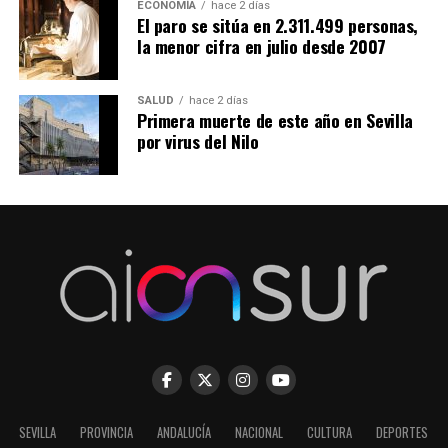
ECONOMÍA
hace 2 días
El paro se sitúa en 2.311.499 personas,
la menor cifra en julio desde 2007
SALUD
hace 2 días
Primera muerte de este año en Sevilla
por virus del Nilo
SEVILLA
PROVINCIA
ANDALUCÍA
NACIONAL
CULTURA
DEPORTES