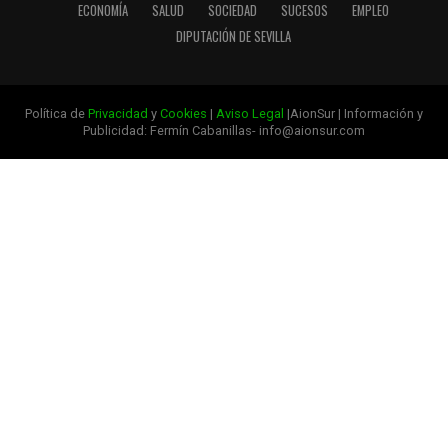
ECONOMÍA
SALUD
SOCIEDAD
SUCESOS
EMPLEO
DIPUTACIÓN DE SEVILLA
Política de
Privacidad
y
Cookies
|
Aviso Legal
|AionSur | Información y
Publicidad: Fermín Cabanillas- info@aionsur.com