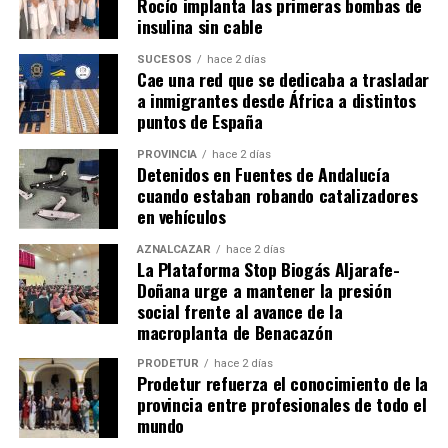
Rocío implanta las primeras bombas de
insulina sin cable
SUCESOS
hace 2 días
Cae una red que se dedicaba a trasladar
a inmigrantes desde África a distintos
puntos de España
PROVINCIA
hace 2 días
Detenidos en Fuentes de Andalucía
cuando estaban robando catalizadores
en vehículos
AZNALCÁZAR
hace 2 días
La Plataforma Stop Biogás Aljarafe-
Doñana urge a mantener la presión
social frente al avance de la
macroplanta de Benacazón
PRODETUR
hace 2 días
Prodetur refuerza el conocimiento de la
provincia entre profesionales de todo el
mundo