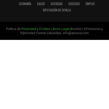
ECONOMÍA
SALUD
SOCIEDAD
SUCESOS
EMPLEO
DIPUTACIÓN DE SEVILLA
Política de
Privacidad
y
Cookies
|
Aviso Legal
|AionSur | Información y
Publicidad: Fermín Cabanillas- info@aionsur.com