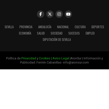
SEVILLA
PROVINCIA
ANDALUCÍA
NACIONAL
CULTURA
DEPORTES
ECONOMÍA
SALUD
SOCIEDAD
SUCESOS
EMPLEO
DIPUTACIÓN DE SEVILLA
Política de
Privacidad
y
Cookies
|
Aviso Legal
|AionSur | Información y
Publicidad: Fermín Cabanillas- info@aionsur.com