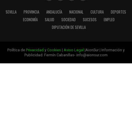
SEVILLA
PROVINCIA
ANDALUCÍA
NACIONAL
CULTURA
DEPORTES
ECONOMÍA
SALUD
SOCIEDAD
SUCESOS
EMPLEO
DIPUTACIÓN DE SEVILLA
Política de
Privacidad
y
Cookies
|
Aviso Legal
|AionSur | Información y
Publicidad: Fermín Cabanillas- info@aionsur.com