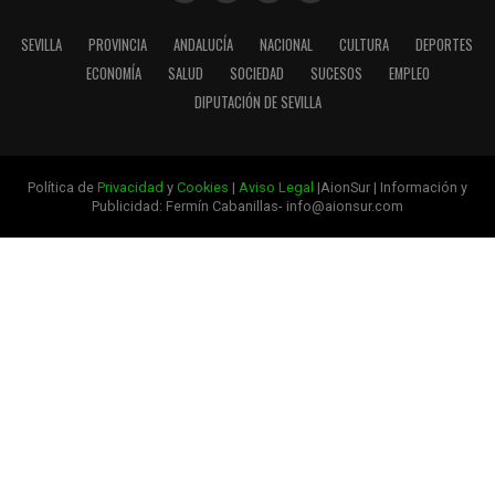
SEVILLA
PROVINCIA
ANDALUCÍA
NACIONAL
CULTURA
DEPORTES
ECONOMÍA
SALUD
SOCIEDAD
SUCESOS
EMPLEO
DIPUTACIÓN DE SEVILLA
Política de
Privacidad
y
Cookies
|
Aviso Legal
|AionSur | Información y
Publicidad: Fermín Cabanillas- info@aionsur.com