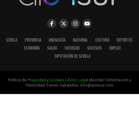
SEVILLA
PROVINCIA
ANDALUCÍA
NACIONAL
CULTURA
DEPORTES
ECONOMÍA
SALUD
SOCIEDAD
SUCESOS
EMPLEO
DIPUTACIÓN DE SEVILLA
Política de
Privacidad
y
Cookies
|
Aviso Legal
|AionSur | Información y
Publicidad: Fermín Cabanillas- info@aionsur.com