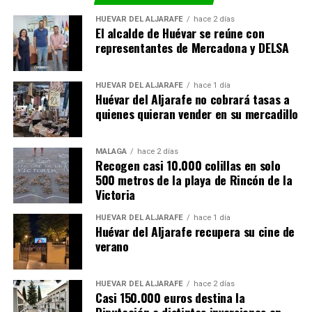
HUÉVAR DEL ALJARAFE
hace 2 días
El alcalde de Huévar se reúne con
representantes de Mercadona y DELSA
HUÉVAR DEL ALJARAFE
hace 1 día
Huévar del Aljarafe no cobrará tasas a
quienes quieran vender en su mercadillo
MÁLAGA
hace 2 días
Recogen casi 10.000 colillas en solo
500 metros de la playa de Rincón de la
Victoria
HUÉVAR DEL ALJARAFE
hace 1 día
Huévar del Aljarafe recupera su cine de
verano
HUÉVAR DEL ALJARAFE
hace 2 días
Casi 150.000 euros destina la
Diputación a distintas inversiones en