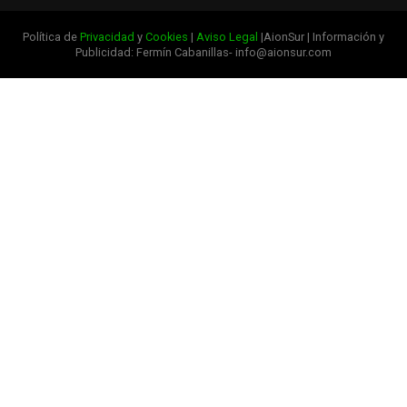
Política de
Privacidad
y
Cookies
|
Aviso Legal
|AionSur | Información y
Publicidad: Fermín Cabanillas- info@aionsur.com