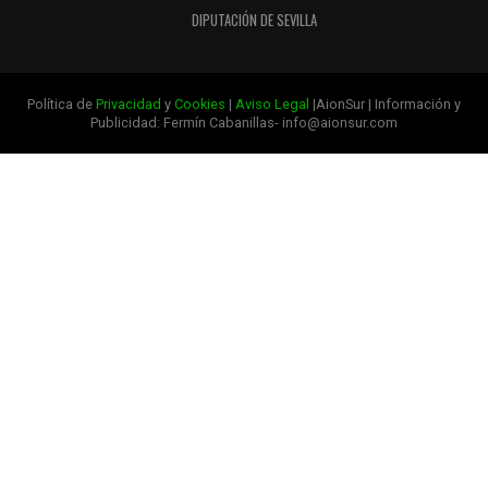
DIPUTACIÓN DE SEVILLA
Política de
Privacidad
y
Cookies
|
Aviso Legal
|AionSur | Información y
Publicidad: Fermín Cabanillas- info@aionsur.com