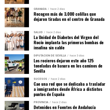
GRANADA
hace 2 días
Recogen más de 3.000 colillas que
dejaron tiradas en el centro de Granada
SALUD
hace 2 días
La Unidad de Diabetes del Virgen del
Rocío implanta las primeras bombas de
insulina sin cable
DIPUTACIÓN DE SEVILLA
hace 3 días
Los rocieros dejaron este año 125
toneladas de basura en los caminos de
Sevilla
SUCESOS
hace 2 días
Cae una red que se dedicaba a trasladar
a inmigrantes desde África a distintos
puntos de España
PROVINCIA
hace 2 días
Detenidos en Fuentes de Andalucía