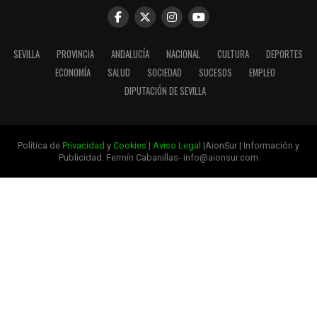
SEVILLA
PROVINCIA
ANDALUCÍA
NACIONAL
CULTURA
DEPORTES
ECONOMÍA
SALUD
SOCIEDAD
SUCESOS
EMPLEO
DIPUTACIÓN DE SEVILLA
Política de
Privacidad
y
Cookies
|
Aviso Legal
|AionSur | Información y
Publicidad: Fermín Cabanillas- info@aionsur.com