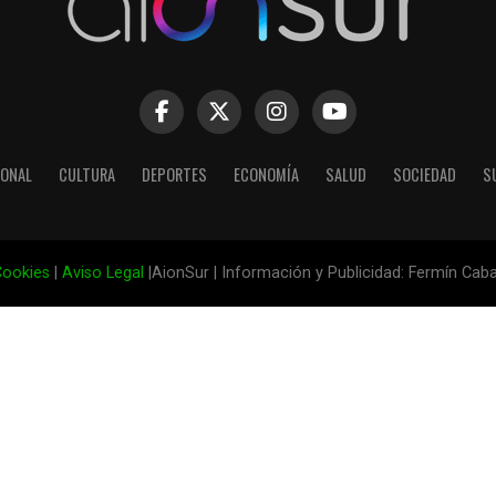
IONAL
CULTURA
DEPORTES
ECONOMÍA
SALUD
SOCIEDAD
S
ookies
|
Aviso Legal
|AionSur | Información y Publicidad: Fermín Cab