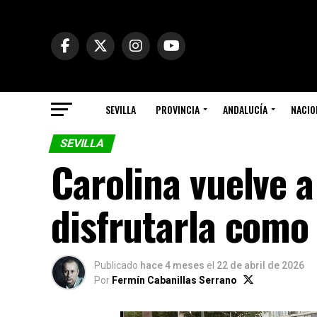
SEVILLA
PROVINCIA
ANDALUCÍA
NACIO
SEVILLA
Carolina vuelve a 
disfrutarla como
Publicado
hace 4 meses
el
22 de abril de 2026
Por
Fermín Cabanillas Serrano