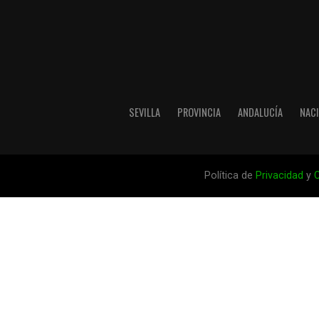
SEVILLA
PROVINCIA
ANDALUCÍA
NAC
Política de
Privacidad
y
C