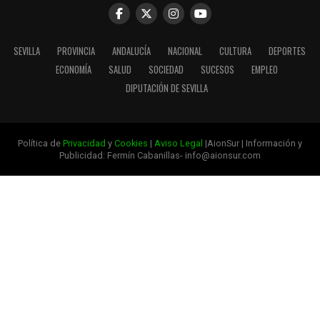
SEVILLA
PROVINCIA
ANDALUCÍA
NACIONAL
CULTURA
DEPORTES
ECONOMÍA
SALUD
SOCIEDAD
SUCESOS
EMPLEO
DIPUTACIÓN DE SEVILLA
Política de
Privacidad
y
Cookies
|
Aviso Legal
|AionSur | Información y
Publicidad: Fermín Cabanillas- info@aionsur.com