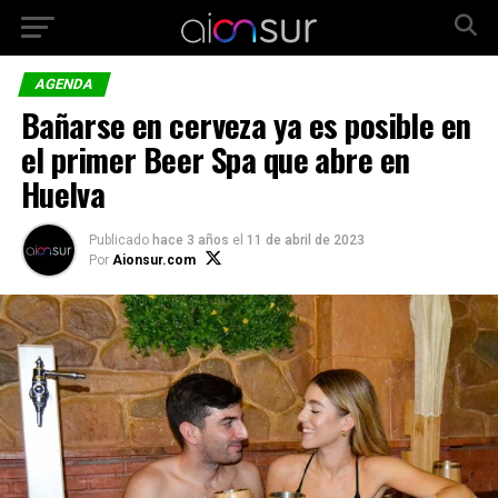
AGENDA
Bañarse en cerveza ya es posible en
el primer Beer Spa que abre en
Huelva
Publicado
hace 3 años
el
11 de abril de 2023
Por
Aionsur.com