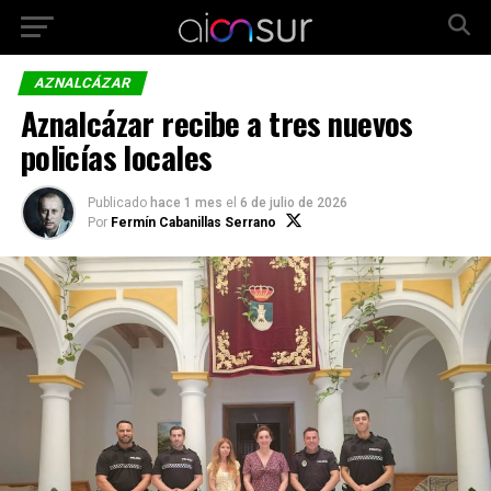
AZNALCÁZAR
Aznalcázar recibe a tres nuevos
policías locales
Publicado
hace 1 mes
el
6 de julio de 2026
Por
Fermín Cabanillas Serrano