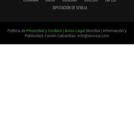
DIPUTACIÓN DE SEVILLA
Política de
Privacidad
y
Cookies
|
Aviso Legal
|AionSur | Información y
Publicidad: Fermín Cabanillas- info@aionsur.com