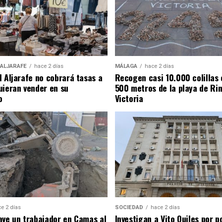
 ALJARAFE
hace 2 días
MÁLAGA
hace 2 días
l Aljarafe no cobrará tasas a
Recogen casi 10.000 colillas 
uieran vender en su
500 metros de la playa de Rin
o
Victoria
e 2 días
SOCIEDAD
hace 2 días
ave un trabajador en Camas al
Investigan a Vito Quiles por p