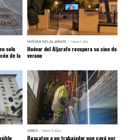
HUÉVAR DEL ALJARAFE
hace 1 día
en solo
Huévar del Aljarafe recupera su cine de
cón de la
verano
GINES
hace 2 días
osible
Rescatan a un trabajador que cayó por