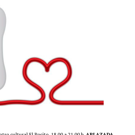
ntro cultural El Pocito.
18.00 a 21.00 h.
APLAZADA