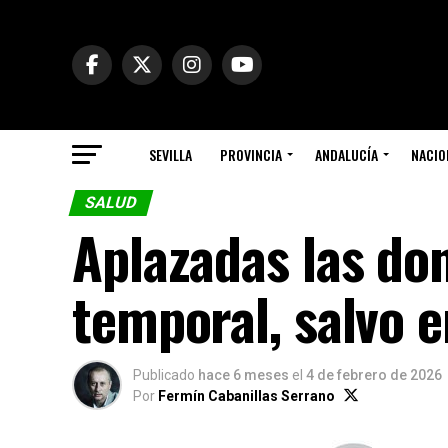
SEVILLA
PROVINCIA
ANDALUCÍA
NACIO
SALUD
Aplazadas las do
temporal, salvo e
Publicado
hace 6 meses
el
4 de febrero de 2026
Por
Fermín Cabanillas Serrano