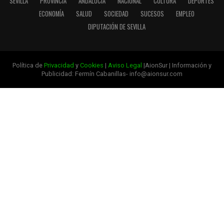
SEVILLA
PROVINCIA
ANDALUCÍA
NACIONAL
CULTURA
DEPORTES
ECONOMÍA
SALUD
SOCIEDAD
SUCESOS
EMPLEO
DIPUTACIÓN DE SEVILLA
Política de
Privacidad
y
Cookies
|
Aviso Legal
|AionSur | Información y
Publicidad: Fermín Cabanillas- info@aionsur.com