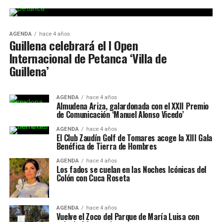
AGENDA
hace 4 años
Guillena celebrará el I Open
Internacional de Petanca ‘Villa de
Guillena’
AGENDA
hace 4 años
Almudena Ariza, galardonada con el XXII Premio
de Comunicación ‘Manuel Alonso Vicedo’
AGENDA
hace 4 años
El Club Zaudín Golf de Tomares acoge la XIII Gala
Benéfica de Tierra de Hombres
AGENDA
hace 4 años
Los fados se cuelan en las Noches Icónicas del
Colón con Cuca Roseta
AGENDA
hace 4 años
Vuelve el Zoco del Parque de María Luisa con