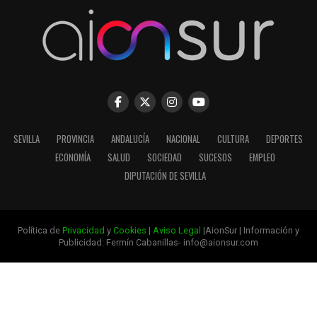
SEVILLA
PROVINCIA
ANDALUCÍA
NACIONAL
CULTURA
DEPORTES
ECONOMÍA
SALUD
SOCIEDAD
SUCESOS
EMPLEO
DIPUTACIÓN DE SEVILLA
Política de
Privacidad
y
Cookies
|
Aviso Legal
|AionSur | Información y
Publicidad: Fermín Cabanillas- info@aionsur.com