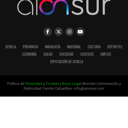
SEVILLA
PROVINCIA
ANDALUCÍA
NACIONAL
CULTURA
DEPORTES
ECONOMÍA
SALUD
SOCIEDAD
SUCESOS
EMPLEO
DIPUTACIÓN DE SEVILLA
Política de
Privacidad
y
Cookies
|
Aviso Legal
|AionSur | Información y
Publicidad: Fermín Cabanillas- info@aionsur.com