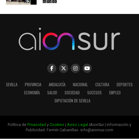
mundo
SEVILLA
PROVINCIA
ANDALUCÍA
NACIONAL
CULTURA
DEPORTES
ECONOMÍA
SALUD
SOCIEDAD
SUCESOS
EMPLEO
DIPUTACIÓN DE SEVILLA
Política de
Privacidad
y
Cookies
|
Aviso Legal
|AionSur | Información y
Publicidad: Fermín Cabanillas- info@aionsur.com